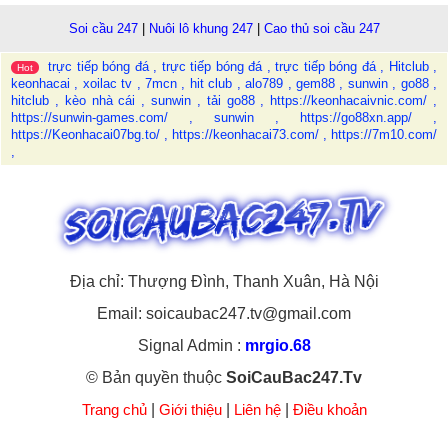
Soi cầu 247
|
Nuôi lô khung 247
|
Cao thủ soi cầu 247
trực tiếp bóng đá
,
trực tiếp bóng đá
,
trực tiếp bóng đá
,
Hitclub
,
Hot
keonhacai
,
xoilac tv
,
7mcn
,
hit club
,
alo789
,
gem88
,
sunwin
,
go88
,
hitclub
,
kèo nhà cái
,
sunwin
,
tải go88
,
https://keonhacaivnic.com/
,
https://sunwin-games.com/
,
sunwin
,
https://go88xn.app/
,
https://Keonhacai07bg.to/
,
https://keonhacai73.com/
,
https://7m10.com/
,
Địa chỉ: Thượng Đình, Thanh Xuân, Hà Nội
Email:
soicaubac247.tv@gmail.com
Signal Admin :
mrgio.68
© Bản quyền thuộc
SoiCauBac247.Tv
Trang chủ
|
Giới thiệu
|
Liên hệ
|
Điều khoản