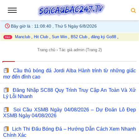
Bây giờ là :
11:08:41 , Thứ 5 Ngày 6/8/2026
Manclub
,
Hit Club
,
Sun Win
,
B52 Club
,
đăng ký Go88
,
Hot
Trang chủ
›
Tác giả admin
(Trang 2)
Cầu thủ bóng đá Jordi Alba Hành trình từ những giấc
mơ đến đỉnh cao
Đăng Nhập SC88 Quy Trình Truy Cập An Toàn Và Xử
Lý Lỗi Nhanh
Soi Cầu XSMB Ngày 04/08/2026 – Dự Đoán Lô Đẹp
XSMB Ngày 04/08/2026
Lịch Thi Đấu Bóng Đá – Hướng Dẫn Cách Xem Nhanh
Chính Xác