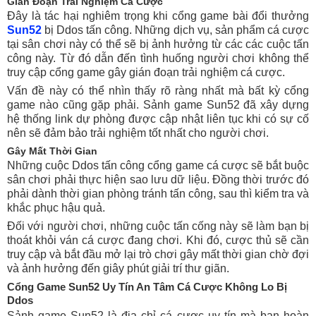
Gián Đoạn Trải Nghiệm Cá Cược
Đây là tác hại nghiêm trọng khi cổng game bài đổi thưởng
Sun52
bị Ddos tấn công. Những dịch vụ, sản phẩm cá cược
tại sân chơi này có thể sẽ bị ảnh hưởng từ các các cuộc tấn
công này. Từ đó dẫn đến tình huống người chơi không thể
truy cập cổng game gây gián đoạn trải nghiệm cá cược.
Vấn đề này có thể nhìn thấy rõ ràng nhất mà bất kỳ cổng
game nào cũng gặp phải. Sảnh game Sun52 đã xây dựng
hệ thống link dự phòng được cập nhật liên tục khi có sự cố
nên sẽ đảm bảo trải nghiệm tốt nhất cho người chơi.
Gây Mất Thời Gian
Những cuộc Ddos tấn công cổng game cá cược sẽ bắt buộc
sân chơi phải thực hiện sao lưu dữ liệu. Đồng thời trước đó
phải dành thời gian phòng tránh tấn công, sau thì kiểm tra và
khắc phục hậu quả.
Đối với người chơi, những cuộc tấn cống này sẽ làm bạn bị
thoát khỏi ván cá cược đang chơi. Khi đó, cược thủ sẽ cần
truy cập và bắt đầu mở lại trò chơi gây mất thời gian chờ đợi
và ảnh hưởng đến giây phút giải trí thư giãn.
Cổng Game Sun52 Uy Tín An Tâm Cá Cược Không Lo Bị
Ddos
Sảnh game Sun52 là địa chỉ cá cược uy tín mà bạn hoàn