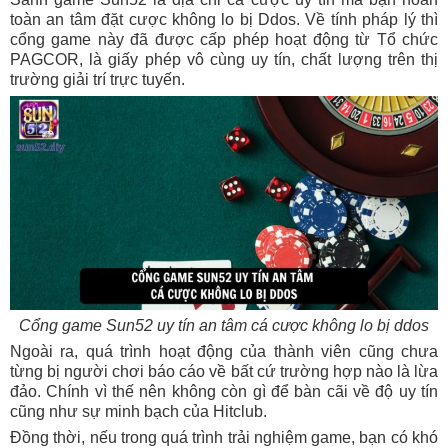
toàn an tâm đặt cược không lo bị Ddos. Về tính pháp lý thì
cổng game này đã được cấp phép hoạt động từ Tổ chức
PAGCOR, là giấy phép vô cùng uy tín, chất lượng trên thị
trường giải trí trực tuyến.
Cổng game Sun52 uy tín an tâm cá cược không lo bị ddos
Ngoài ra, quá trình hoạt động của thành viên cũng chưa
từng bị người chơi báo cáo về bất cứ trường hợp nào là lừa
đảo. Chính vì thế nên không còn gì để bàn cãi về độ uy tín
cũng như sự minh bạch của Hitclub.
Đồng thời, nếu trong quá trình trải nghiệm game, bạn có khó