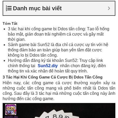
Danh mục bài viết
Tóm Tắt
3 tác hại khi cổng game bị Ddos tấn công: Tạo lỗ hổng
bảo mật, gián đoạn trải nghiệm cá cược và gây mất
thời gian.
Sảnh game bài Sun52 là địa chỉ cá cược uy tín với hệ
thống đảm bảo an toàn giúp bạn yên tâm đặt cược
không lo bị Ddos tấn công.
Hướng dẫn đăng ký tài khoản Sun52: Truy cập link
chính thống tại
Sun52.diy
nhấn chọn đăng ký, điền
thông tin và xác nhận để hoàn tất quy trình.
3 Tác Hại Khi Cổng Game Cá Cược Bị Ddos Tấn Công
Hiện nay, các cổng game cá cược thường xuyên xảy ra
những cuộc tấn công mạng và phổ biến nhất là Ddos tấn
công. Sau đây là 3 tác hại mà những cuộc tấn công này ảnh
hưởng đến các cổng game.