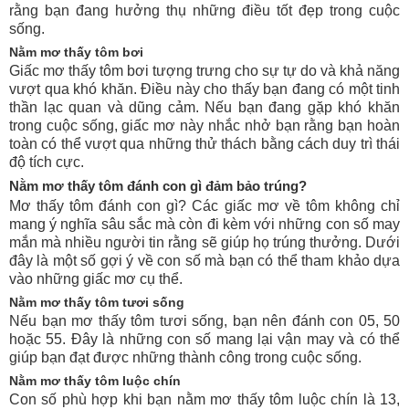
rằng bạn đang hưởng thụ những điều tốt đẹp trong cuộc
sống.
Nằm mơ thấy tôm bơi
Giấc mơ thấy tôm bơi tượng trưng cho sự tự do và khả năng
vượt qua khó khăn. Điều này cho thấy bạn đang có một tinh
thần lạc quan và dũng cảm. Nếu bạn đang gặp khó khăn
trong cuộc sống, giấc mơ này nhắc nhở bạn rằng bạn hoàn
toàn có thể vượt qua những thử thách bằng cách duy trì thái
độ tích cực.
Nằm mơ thấy tôm đánh con gì đảm bảo trúng?
Mơ thấy tôm đánh con gì? Các giấc mơ về tôm không chỉ
mang ý nghĩa sâu sắc mà còn đi kèm với những con số may
mắn mà nhiều người tin rằng sẽ giúp họ trúng thưởng. Dưới
đây là một số gợi ý về con số mà bạn có thể tham khảo dựa
vào những giấc mơ cụ thể.
Nằm mơ thấy tôm tươi sống
Nếu bạn mơ thấy tôm tươi sống, bạn nên đánh con 05, 50
hoặc 55. Đây là những con số mang lại vận may và có thể
giúp bạn đạt được những thành công trong cuộc sống.
Nằm mơ thấy tôm luộc chín
Con số phù hợp khi bạn nằm mơ thấy tôm luộc chín là 13,