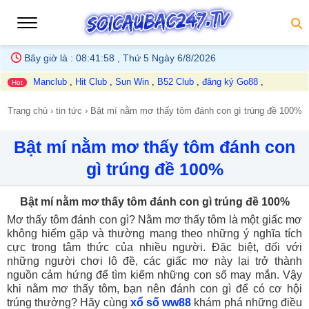
Bây giờ là :
08:41:58 , Thứ 5 Ngày 6/8/2026
Manclub
,
Hit Club
,
Sun Win
,
B52 Club
,
đăng ký Go88
,
Hot
Trang chủ
›
tin tức
›
Bật mí nằm mơ thấy tôm đánh con gì trúng đề 100%
Bật mí nằm mơ thấy tôm đánh con
gì trúng đề 100%
Bật mí nằm mơ thấy tôm đánh con gì trúng đề 100%
Mơ thấy tôm đánh con gì? Nằm mơ thấy tôm là một giấc mơ
không hiếm gặp và thường mang theo những ý nghĩa tích
cực trong tâm thức của nhiều người. Đặc biệt, đối với
những người chơi lô đề, các giấc mơ này lại trở thành
nguồn cảm hứng để tìm kiếm những con số may mắn. Vậy
khi nằm mơ thấy tôm, bạn nên đánh con gì để có cơ hội
trúng thưởng? Hãy cùng
xổ số ww88
khám phá những điều