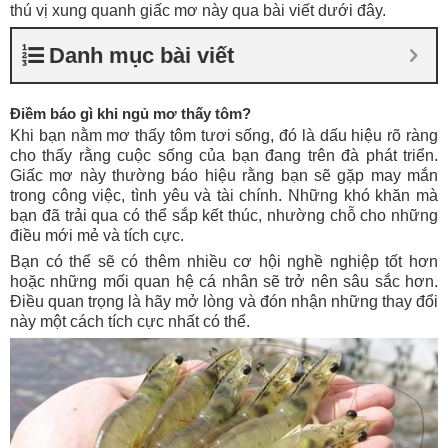
thú vị xung quanh giấc mơ này qua bài viết dưới đây.
Danh mục bài viết
Điềm báo gì khi ngủ mơ thấy tôm?
Khi bạn nằm mơ thấy tôm tươi sống, đó là dấu hiệu rõ ràng
cho thấy rằng cuộc sống của bạn đang trên đà phát triển.
Giấc mơ này thường báo hiệu rằng bạn sẽ gặp may mắn
trong công việc, tình yêu và tài chính. Những khó khăn mà
bạn đã trải qua có thể sắp kết thúc, nhường chỗ cho những
điều mới mẻ và tích cực.
Bạn có thể sẽ có thêm nhiều cơ hội nghề nghiệp tốt hơn
hoặc những mối quan hệ cá nhân sẽ trở nên sâu sắc hơn.
Điều quan trọng là hãy mở lòng và đón nhận những thay đổi
này một cách tích cực nhất có thể.