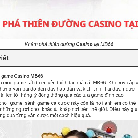
Khám phá thiên đường
Casino
tại MB66
iết
nh game Casino MB66
 mục game rất được yêu thích tại nhà cái MB66. Khi truy cập
hững ván bài đỏ đen đầy hấp dẫn và kịch tính. Tại đây, ngườ
rị lên tới hàng tỷ đồng thông qua các tựa game đỉnh cao.
 chơi game, sảnh game cá cược này còn là nơi anh em có thể h
 những người chơi khác từ khắp nơi trên thế giới. Điều này g
hắng qua từng ván cược một cách hiệu quả.