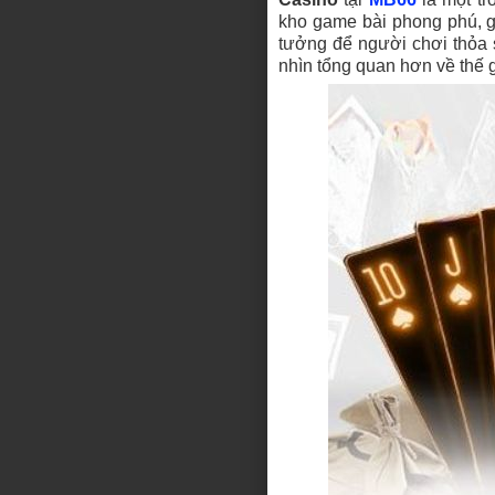
kho game bài phong phú, g
tưởng để người chơi thỏa 
nhìn tổng quan hơn về thế 