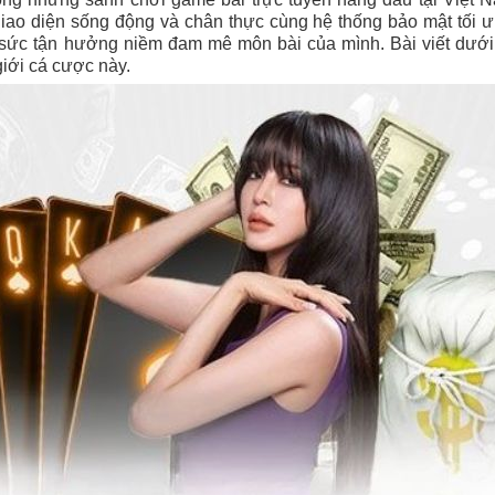
iao diện sống động và chân thực cùng hệ thống bảo mật tối ưu
sức tận hưởng niềm đam mê môn bài của mình. Bài viết dưới
giới cá cược này.