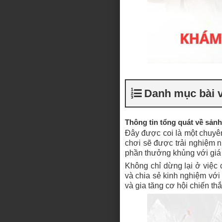
Danh mục bài v
Thông tin tổng quát về sả
Đây được coi là một chuyên
chơi sẽ được trải nghiệm n
phần thưởng khủng với giá t
Không chỉ dừng lại ở việc
và chia sẻ kinh nghiệm với
và gia tăng cơ hội chiến t