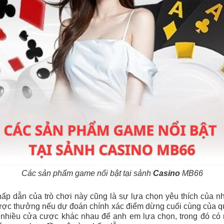
Các sản phẩm game nổi bật tại sảnh
Casino
MB66
p dẫn của trò chơi này cũng là sự lựa chọn yêu thích của nh
ược thưởng nếu dự đoán chính xác điểm dừng cuối cùng của q
có nhiều cửa cược khác nhau để anh em lựa chọn, trong đó c