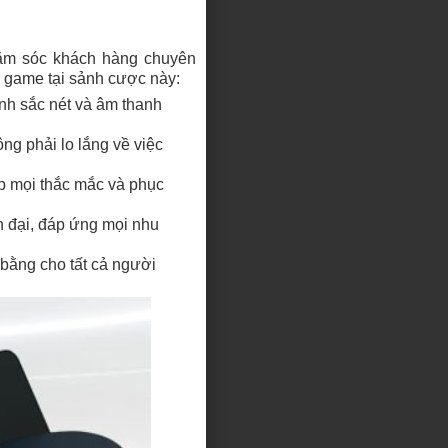
hăm sóc khách hàng chuyên
i game tại sảnh cược này:
ảnh sắc nét và âm thanh
g phải lo lắng về việc
p mọi thắc mắc và phục
n đại, đáp ứng mọi nhu
 bằng cho tất cả người