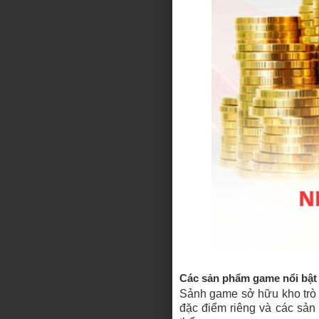
Các sản phẩm game nổi bật
Sảnh game sở hữu kho trò 
đặc điểm riêng và các sản 