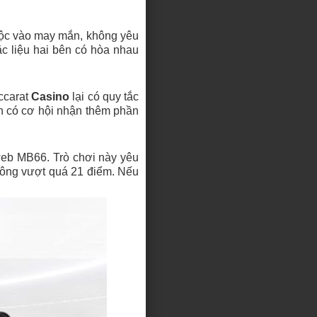
thuộc vào may mắn, không yêu
c liệu hai bên có hòa nhau
ccarat
Casino
lại có quy tắc
n có cơ hội nhận thêm phần
 web MB66. Trò chơi này yêu
không vượt quá 21 điểm. Nếu