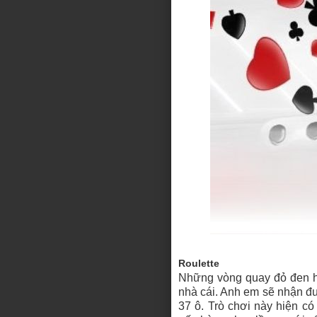
Roulette
Những vòng quay đỏ đen hấ
nhà cái. Anh em sẽ nhận đ
37 ô. Trò chơi này hiện 