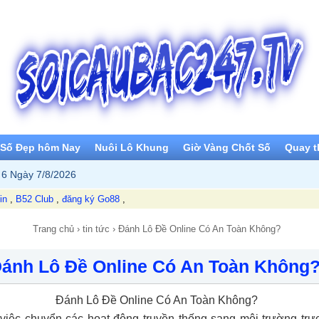
Số Đẹp hôm Nay
Nuôi Lô Khung
Giờ Vàng Chốt Số
Quay 
 6 Ngày 7/8/2026
in
,
B52 Club
,
đăng ký Go88
,
Trang chủ
›
tin tức
›
Đánh Lô Đề Online Có An Toàn Không?
ánh Lô Đề Online Có An Toàn Khôn
Đánh Lô Đề Online Có An Toàn Không?
, việc chuyển các hoạt động truyền thống sang môi trường trự