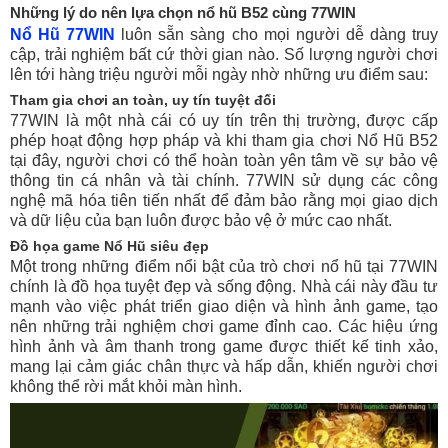
Những lý do nên lựa chọn nổ hũ B52 cùng 77WIN
Nổ Hũ 77WIN
luôn sẵn sàng cho mọi người dễ dàng truy
cập, trải nghiệm bất cứ thời gian nào. Số lượng người chơi
lên tới hàng triệu người mỗi ngày nhờ những ưu điểm sau:
Tham gia chơi an toàn, uy tín tuyệt đối
77WIN là một nhà cái có uy tín trên thị trường, được cấp
phép hoạt động hợp pháp và khi tham gia chơi Nổ Hũ B52
tại đây, người chơi có thể hoàn toàn yên tâm về sự bảo vệ
thông tin cá nhân và tài chính. 77WIN sử dụng các công
nghệ mã hóa tiên tiến nhất để đảm bảo rằng mọi giao dịch
và dữ liệu của bạn luôn được bảo vệ ở mức cao nhất.
Đồ họa game Nổ Hũ siêu đẹp
Một trong những điểm nổi bật của trò chơi nổ hũ tại 77WIN
chính là đồ họa tuyệt đẹp và sống động. Nhà cái này đầu tư
mạnh vào việc phát triển giao diện và hình ảnh game, tạo
nên những trải nghiệm chơi game đỉnh cao. Các hiệu ứng
hình ảnh và âm thanh trong game được thiết kế tinh xảo,
mang lại cảm giác chân thực và hấp dẫn, khiến người chơi
không thể rời mắt khỏi màn hình.