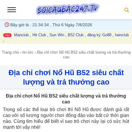
Bây giờ là :
21:34:34 , Thứ 6 Ngày 7/8/2026
Manclub
,
Hit Club
,
Sun Win
,
B52 Club
,
đăng ký Go88
,
Iwinclub
Hot
,
Trang chủ
›
tin tức
›
Địa chỉ chơi Nổ Hũ B52 siêu chất lượng và trả thưởng
cao
Địa chỉ chơi Nổ Hũ B52 siêu chất
lượng và trả thưởng cao
Địa chỉ chơi Nổ Hũ B52 siêu chất lượng và trả thưởng
cao
Trong số các thể loại trò chơi thì Nổ Hũ được đánh giá rất
cao với số lượng người chơi đông đảo vào bất cứ thời gian
nào. Cùng tìm hiểu để biết vì sao trò chơi này lại có sức hút
mạnh tới vậy nhé!