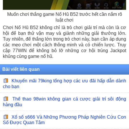
Muốn chơi thắng game Nổ Hũ B52 trước hết cần nắm rõ
luật chơi
Chơi Nổ Hũ B52 không chỉ là trò chơi giải trí mà còn là cơ
hội để bạn thử vận may và giành những giải thưởng lớn.
Tuy nhiên, để thắng lớn trong trò chơi này, bạn cần áp dụng
các mẹo chơi một cách thông minh và có chiến lược. Truy
cập 77WIN để không bỏ lỡ những cơ hội trúng Jackpot
khủng cùng game nổ hũ.
Bài viết liên quan
Khuyến mãi 79king tổng hợp các ưu đãi hấp dẫn dành
cho bạn
Thể thao 98win không gian cá cược giải trí sôi động
hàng đầu
Xổ số s666 Và Những Phương Pháp Nghiên Cứu Con
Số Được Quan Tâm