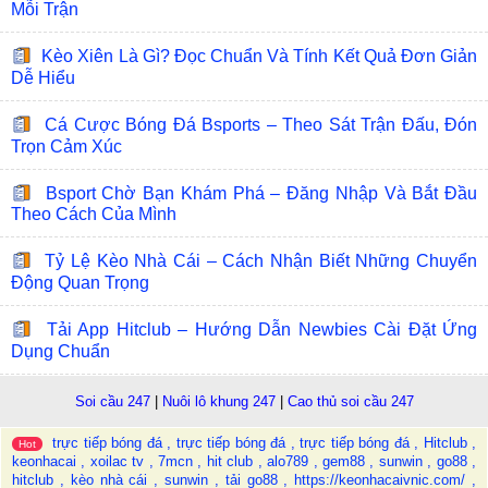
Mỗi Trận
Kèo Xiên Là Gì? Đọc Chuẩn Và Tính Kết Quả Đơn Giản
Dễ Hiểu
Cá Cược Bóng Đá Bsports – Theo Sát Trận Đấu, Đón
Trọn Cảm Xúc
Bsport Chờ Bạn Khám Phá – Đăng Nhập Và Bắt Đầu
Theo Cách Của Mình
Tỷ Lệ Kèo Nhà Cái – Cách Nhận Biết Những Chuyển
Động Quan Trọng
Tải App Hitclub – Hướng Dẫn Newbies Cài Đặt Ứng
Dụng Chuẩn
Soi cầu 247
|
Nuôi lô khung 247
|
Cao thủ soi cầu 247
trực tiếp bóng đá
,
trực tiếp bóng đá
,
trực tiếp bóng đá
,
Hitclub
,
Hot
keonhacai
,
xoilac tv
,
7mcn
,
hit club
,
alo789
,
gem88
,
sunwin
,
go88
,
hitclub
,
kèo nhà cái
,
sunwin
,
tải go88
,
https://keonhacaivnic.com/
,