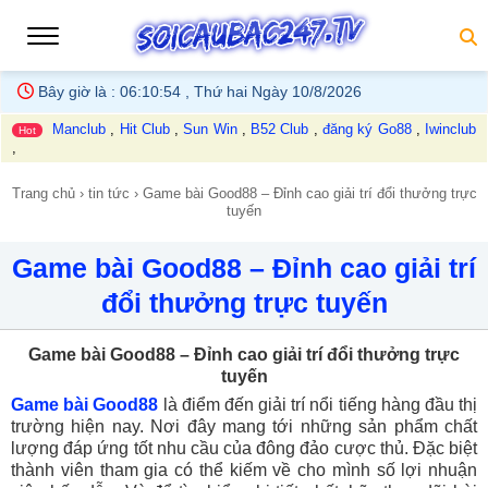
Bây giờ là :
06:10:55 , Thứ hai Ngày 10/8/2026
Manclub
,
Hit Club
,
Sun Win
,
B52 Club
,
đăng ký Go88
,
Iwinclub
Hot
,
Trang chủ
›
tin tức
›
Game bài Good88 – Đỉnh cao giải trí đổi thưởng trực
tuyến
Game bài Good88 – Đỉnh cao giải trí
đổi thưởng trực tuyến
Game bài Good88 – Đỉnh cao giải trí đổi thưởng trực
tuyến
Game bài Good88
là điểm đến giải trí nổi tiếng hàng đầu thị
trường hiện nay. Nơi đây mang tới những sản phẩm chất
lượng đáp ứng tốt nhu cầu của đông đảo cược thủ. Đặc biệt
thành viên tham gia có thể kiếm về cho mình số lợi nhuận