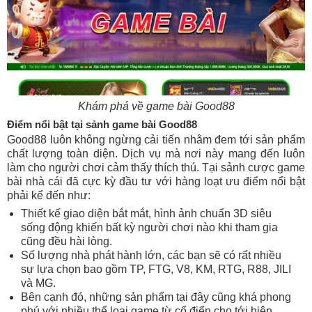
Khám phá về game bài Good88
Điểm nổi bật tại sảnh game bài Good88
Good88 luôn không ngừng cải tiến nhằm đem tới sản phẩm
chất lượng toàn diện. Dịch vụ mà nơi này mang đến luôn
làm cho người chơi cảm thấy thích thú. Tại sảnh cược game
bài nhà cái đã cực kỳ đầu tư với hàng loạt ưu điểm nổi bật
phải kể đến như:
Thiết kế giao diện bắt mắt, hình ảnh chuẩn 3D siêu
sống động khiến bất kỳ người chơi nào khi tham gia
cũng đều hài lòng.
Số lượng nhà phát hành lớn, các bạn sẽ có rất nhiều
sự lựa chọn bao gồm TP, FTG, V8, KM, RTG, R88, JILI
và MG.
Bên cạnh đó, những sản phẩm tại đây cũng khá phong
phú với nhiều thể loại game từ cổ điển cho tới hiện