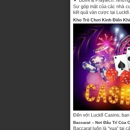
BBIN & Playtech: Những 
Sự góp mặt của các nhà cu
kết quả ván cược tại Luck8.
Kho Trò Chơi Kinh Điển Kh
Đến với Luck8 Casino, bạn s
Baccarat – Nơi Đấu Trí Của 
Baccarat luôn là “vua” tại 