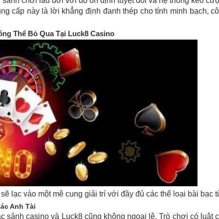
sảnh chơi lâu đời với độ ổn định tuyệt đối và hệ thống kèo cư
ng cấp này là lời khẳng định đanh thép cho tính minh bạch, c
ông Thể Bỏ Qua Tại Luck8 Casino
ẽ lạc vào một mê cung giải trí với đầy đủ các thể loại bài bạc t
Các Anh Tài
các sảnh casino và Luck8 cũng không ngoại lệ. Trò chơi có luật