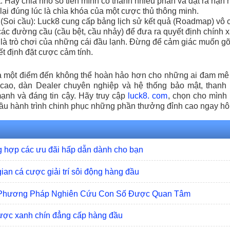
 Hãy chia nhỏ số tiền mình có thành nhiều phần và đặt ra hạn 
lại đúng lúc là chìa khóa của một cược thủ thông minh.
(Soi cầu): Luck8 cung cấp bảng lịch sử kết quả (Roadmap) vô c
các đường cầu (cầu bệt, cầu nhảy) để đưa ra quyết định chính 
 là trò chơi của những cái đầu lạnh. Đừng để cảm giác muốn g
t định đặt cược cảm tính.
là một điểm đến không thể hoàn hảo hơn cho những ai đam mê s
cao, dàn Dealer chuyên nghiệp và hệ thống bảo mật, thanh t
nh và đáng tin cậy. Hãy truy cập
luck8. com
, chọn cho mình 
đầu hành trình chinh phục những phần thưởng đỉnh cao ngay h
g hợp các ưu đãi hấp dẫn dành cho bạn
ian cá cược giải trí sôi động hàng đầu
 Phương Pháp Nghiên Cứu Con Số Được Quan Tâm
cược xanh chín đẳng cấp hàng đầu