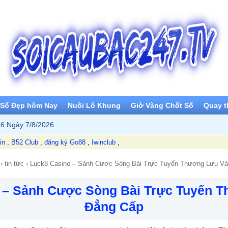
Số Đẹp hôm Nay
Nuôi Lô Khung
Giờ Vàng Chốt Số
Quay 
 6 Ngày 7/8/2026
in
,
B52 Club
,
đăng ký Go88
,
Iwinclub
,
›
tin tức
›
Luck8 Casino – Sảnh Cược Sòng Bài Trực Tuyến Thượng Lưu V
 – Sảnh Cược Sòng Bài Trực Tuyến 
Đẳng Cấp