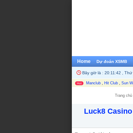
Home
Dự đoán XSMB
Bây giờ là :
20:11:43 , Thứ
Manclub
,
Hit Club
,
Sun W
Hot
Trang chủ
Luck8 Casino