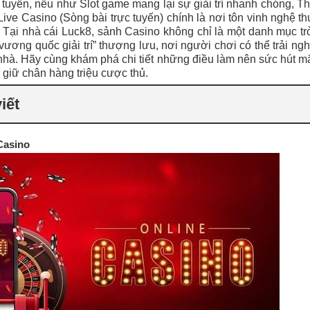
 tuyến, nếu như Slot game mang lại sự giải trí nhanh chóng, Th
ive Casino (Sòng bài trực tuyến) chính là nơi tôn vinh nghệ thu
. Tại nhà cái Luck8, sảnh Casino không chỉ là một danh mục t
ương quốc giải trí” thượng lưu, nơi người chơi có thể trải ng
hà. Hãy cùng khám phá chi tiết những điều làm nên sức hút mã
 giữ chân hàng triệu cược thủ.
iết
Casino