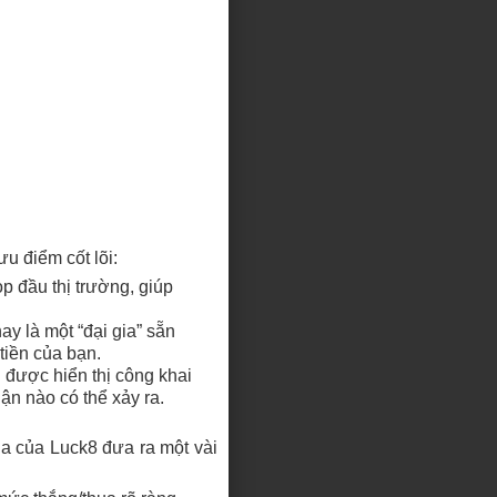
u điểm cốt lõi:
p đầu thị trường, giúp
ay là một “đại gia” sẵn
tiền của bạn.
u được hiển thị công khai
ận nào có thể xảy ra.
gia của Luck8 đưa ra một vài