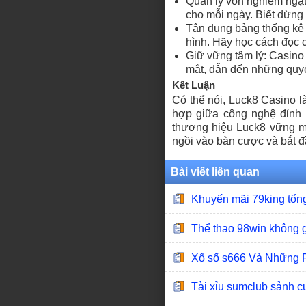
Quản lý vốn nghiêm ngặt:
cho mỗi ngày. Biết dừng 
Tận dụng bảng thống kê 
hình. Hãy học cách đọc 
Giữ vững tâm lý: Casino
mắt, dẫn đến những quyế
Kết Luận
Có thể nói, Luck8 Casino 
hợp giữa công nghệ đỉnh 
thương hiệu Luck8 vững mạ
ngồi vào bàn cược và bắt 
Bài viết liên quan
Khuyến mãi 79king tổn
Thể thao 98win không g
Xổ số s666 Và Những
Tài xỉu sumclub sảnh 