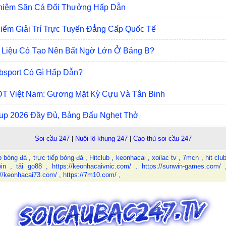
ghiệm Săn Cá Đổi Thưởng Hấp Dẫn
ểm Giải Trí Trực Tuyến Đẳng Cấp Quốc Tế
s: Liệu Có Tạo Nên Bất Ngờ Lớn Ở Bảng B?
bsport Có Gì Hấp Dẫn?
ĐT Việt Nam: Gương Mặt Kỳ Cựu Và Tân Binh
up 2026 Đầy Đủ, Bảng Đấu Nghẹt Thở
Soi cầu 247
|
Nuôi lô khung 247
|
Cao thủ soi cầu 247
ếp bóng đá
,
trực tiếp bóng đá
,
Hitclub
,
keonhacai
,
xoilac tv
,
7mcn
,
hit clu
in
,
tải go88
,
https://keonhacaivnic.com/
,
https://sunwin-games.com/
://keonhacai73.com/
,
https://7m10.com/
,