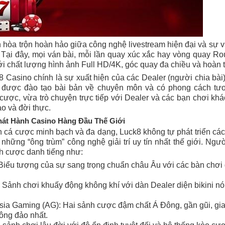
 hòa trộn hoàn hảo giữa công nghệ livestream hiện đại và sự
 Tại đây, mọi ván bài, mỗi lần quay xúc xắc hay vòng quay Ro
với chất lượng hình ảnh Full HD/4K, góc quay đa chiều và hoàn 
8 Casino chính là sự xuất hiện của các Dealer (người chia bài
, được đào tạo bài bản về chuyên môn và có phong cách tươ
cược, vừa trò chuyện trực tiếp với Dealer và các bạn chơi kh
o và đời thực.
át Hành Casino Hàng Đầu Thế Giới
n cá cược minh bạch và đa dạng, Luck8 không tự phát triển cá
hững “ông trùm” công nghệ giải trí uy tín nhất thế giới. Ngườ
h cược danh tiếng như:
Biểu tượng của sự sang trọng chuẩn châu Âu với các bàn chơi
Sảnh chơi khuấy động không khí với dàn Dealer diện bikini n
a Gaming (AG): Hai sảnh cược đậm chất Á Đông, gần gũi, gia
ông đảo nhất.