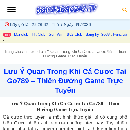
Bây giờ là :
23:26:33 , Thứ 7 Ngày 8/8/2026
Manclub
,
Hit Club
,
Sun Win
,
B52 Club
,
đăng ký Go88
,
Iwinclub
Hot
,
Trang chủ
›
tin tức
›
Lưu Ý Quan Trọng Khi Cá Cược Tại Go789 – Thiên
Đường Game Trực Tuyến
Lưu Ý Quan Trọng Khi Cá Cược Tại
Go789 – Thiên Đường Game Trực
Tuyến
Lưu Ý Quan Trọng Khi Cá Cược Tại Go789 – Thiên
Đường Game Trực Tuyến
Cá cược trực tuyến là một hình thức giải trí vô cùng phổ
biến được nhiều anh em ưa chuộng hiện nay. Tuy nhiên
không phải tất cả người chơi đều biết cách kiếm tiền hiệu