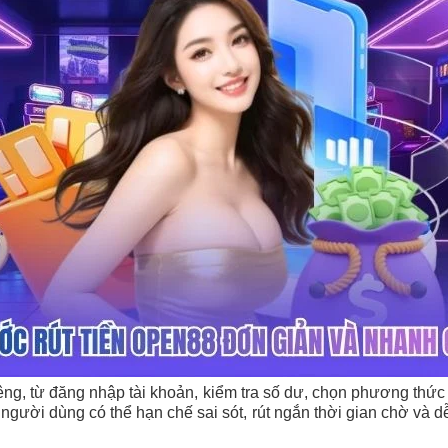
êng, từ đăng nhập tài khoản, kiểm tra số dư, chọn phương thức
, người dùng có thể hạn chế sai sót, rút ngắn thời gian chờ và 