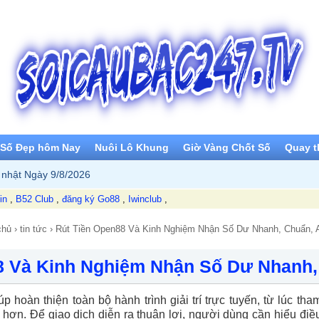
Số Đẹp hôm Nay
Nuôi Lô Khung
Giờ Vàng Chốt Số
Quay 
 nhật Ngày 9/8/2026
in
,
B52 Club
,
đăng ký Go88
,
Iwinclub
,
chủ
›
tin tức
›
Rút Tiền Open88 Và Kinh Nghiệm Nhận Số Dư Nhanh, Chuẩn, 
8 Và Kinh Nghiệm Nhận Số Dư Nhanh,
hoàn thiện toàn bộ hành trình giải trí trực tuyến, từ lúc tham g
g hơn. Để giao dịch diễn ra thuận lợi, người dùng cần hiểu điề