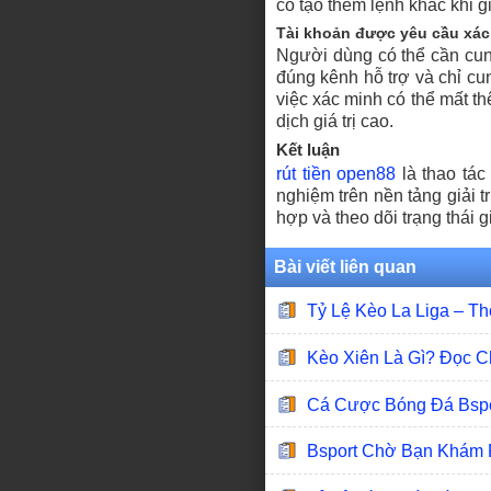
cố tạo thêm lệnh khác khi g
Tài khoản được yêu cầu xác
Người dùng có thể cần cung
đúng kênh hỗ trợ và chỉ cu
việc xác minh có thể mất th
dịch giá trị cao.
Kết luận
rút tiền open88
là thao tác
nghiệm trên nền tảng giải t
hợp và theo dõi trạng thái g
Bài viết liên quan
Tỷ Lệ Kèo La Liga – T
Kèo Xiên Là Gì? Đọc C
Cá Cược Bóng Đá Bspor
Bsport Chờ Bạn Khám 