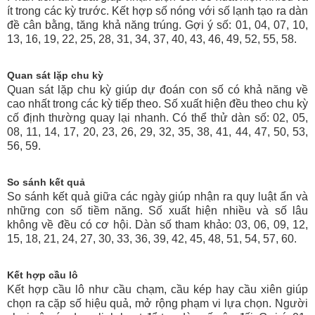
ít trong các kỳ trước. Kết hợp số nóng với số lạnh tạo ra dàn
đề cân bằng, tăng khả năng trúng. Gợi ý số: 01, 04, 07, 10,
13, 16, 19, 22, 25, 28, 31, 34, 37, 40, 43, 46, 49, 52, 55, 58.
Quan sát lặp chu kỳ
Quan sát lặp chu kỳ giúp dự đoán con số có khả năng về
cao nhất trong các kỳ tiếp theo. Số xuất hiện đều theo chu kỳ
cố định thường quay lại nhanh. Có thể thử dàn số: 02, 05,
08, 11, 14, 17, 20, 23, 26, 29, 32, 35, 38, 41, 44, 47, 50, 53,
56, 59.
So sánh kết quả
So sánh kết quả giữa các ngày giúp nhận ra quy luật ẩn và
những con số tiềm năng. Số xuất hiện nhiều và số lâu
không về đều có cơ hội. Dàn số tham khảo: 03, 06, 09, 12,
15, 18, 21, 24, 27, 30, 33, 36, 39, 42, 45, 48, 51, 54, 57, 60.
Kết hợp cầu lô
Kết hợp cầu lô như cầu chạm, cầu kép hay cầu xiên giúp
chọn ra cặp số hiệu quả, mở rộng phạm vi lựa chọn. Người