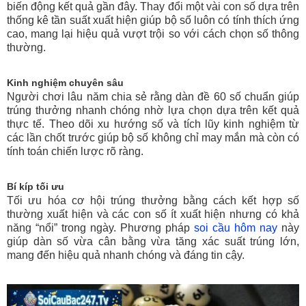
biến động kết quả gần đây. Thay đổi một vài con số dựa trên
thống kê tần suất xuất hiện giúp bộ số luôn có tính thích ứng
cao, mang lại hiệu quả vượt trội so với cách chọn số thông
thường.
Kinh nghiệm chuyên sâu
Người chơi lâu năm chia sẻ rằng dàn đề 60 số chuẩn giúp
trúng thưởng nhanh chóng nhờ lựa chọn dựa trên kết quả
thực tế. Theo dõi xu hướng số và tích lũy kinh nghiệm từ
các lần chốt trước giúp bộ số không chỉ may mắn mà còn có
tính toán chiến lược rõ ràng.
Bí kíp tối ưu
Tối ưu hóa cơ hội trúng thưởng bằng cách kết hợp số
thường xuất hiện và các con số ít xuất hiện nhưng có khả
năng “nổi” trong ngày. Phương pháp
soi cầu hôm nay
này
giúp dàn số vừa cân bằng vừa tăng xác suất trúng lớn,
mang đến hiệu quả nhanh chóng và đáng tin cậy.