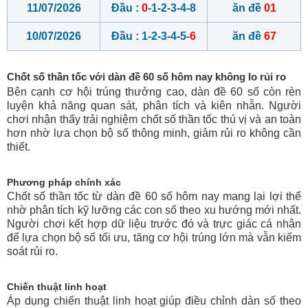
11/07/2026
Đầu :
0
-1-2-3-4-8
ăn đề
01
10/07/2026
Đầu : 1-2-3-4-5-
6
ăn đề
67
Chốt số thần tốc với dàn đề 60 số hôm nay không lo rủi ro
Bên cạnh cơ hội trúng thưởng cao, dàn đề 60 số còn rèn
luyện khả năng quan sát, phân tích và kiên nhẫn. Người
chơi nhận thấy trải nghiệm chốt số thần tốc thú vị và an toàn
hơn nhờ lựa chọn bộ số thông minh, giảm rủi ro không cần
thiết.
Phương pháp chính xác
Chốt số thần tốc từ dàn đề 60 số hôm nay mang lại lợi thế
nhờ phân tích kỹ lưỡng các con số theo xu hướng mới nhất.
Người chơi kết hợp dữ liệu trước đó và trực giác cá nhân
để lựa chọn bộ số tối ưu, tăng cơ hội trúng lớn mà vẫn kiểm
soát rủi ro.
Chiến thuật linh hoạt
Áp dụng chiến thuật linh hoạt giúp điều chỉnh dàn số theo