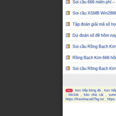
Soi cầu 666 miễn phí 
Soi cầu XSMB Win2888 
Tập đoàn giải mã số họ
Dự đoán số đề hôm nay
Soi cầu Rồng Bạch Kim
Rồng Bạch Kim 666 hôm
Soi cầu Rồng Bạch Kim
trực tiếp bóng đá
,
trực ti
Hot
,
hitclub
,
kèo nhà cái
,
sunw
https://Keonhacai07bg.to/
,
https