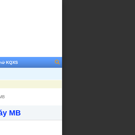
thử KQXS
 MB
háy MB