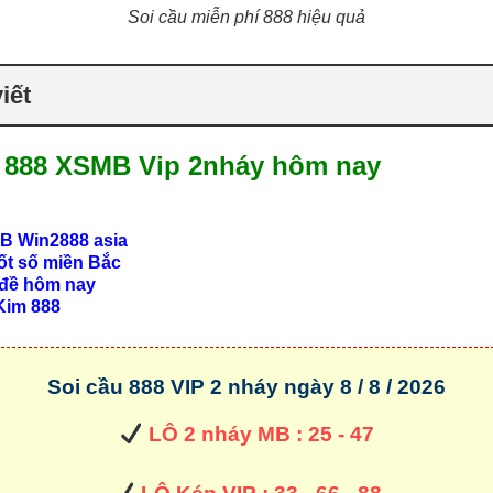
Soi cầu miễn phí 888 hiệu quả
iết
í 888 XSMB Vip 2nháy hôm nay
B Win2888 asia
ốt số miền Bắc
đề hôm nay
Kim 888
Soi cầu 888 VIP 2 nháy ngày 8 / 8 / 2026
LÔ 2 nháy MB : 25 - 47