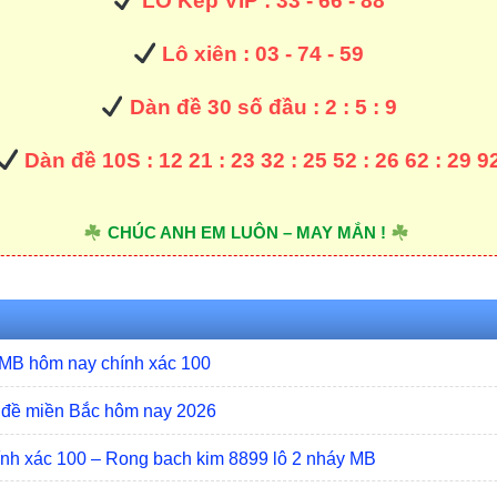
LÔ Kép VIP : 33 - 66 - 88
Lô xiên : 03 - 74 - 59
Dàn đề 30 số đầu : 2 : 5 : 9
Dàn đề 10S : 12 21 : 23 32 : 25 52 : 26 62 : 29 9
CHÚC ANH EM LUÔN – MAY MẮN !
 MB hôm nay chính xác 100
ô đề miền Bắc hôm nay 2026
nh xác 100 – Rong bach kim 8899 lô 2 nháy MB