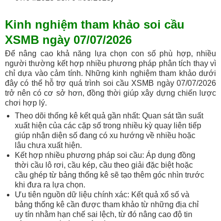
Kinh nghiệm tham khảo soi cầu
XSMB ngày 07/07/2026
Để nâng cao khả năng lựa chọn con số phù hợp, nhiều
người thường kết hợp nhiều phương pháp phân tích thay vì
chỉ dựa vào cảm tính. Những kinh nghiệm tham khảo dưới
đây có thể hỗ trợ quá trình soi cầu XSMB ngày 07/07/2026
trở nên có cơ sở hơn, đồng thời giúp xây dựng chiến lược
chơi hợp lý.
Theo dõi thống kê kết quả gần nhất: Quan sát tần suất
xuất hiện của các cặp số trong nhiều kỳ quay liên tiếp
giúp nhận diện số đang có xu hướng về nhiều hoặc
lâu chưa xuất hiện.
Kết hợp nhiều phương pháp soi cầu: Áp dụng đồng
thời cầu lô rơi, cầu kép, cầu theo giải đặc biệt hoặc
cầu ghép từ bảng thống kê sẽ tạo thêm góc nhìn trước
khi đưa ra lựa chọn.
Ưu tiên nguồn dữ liệu chính xác: Kết quả xổ số và
bảng thống kê cần được tham khảo từ những địa chỉ
uy tín nhằm hạn chế sai lệch, từ đó nâng cao độ tin