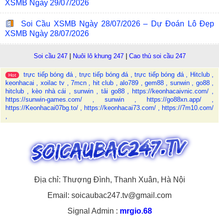
XSMB Ngày 29/07/2026
Soi Cầu XSMB Ngày 28/07/2026 – Dự Đoán Lô Đẹp
XSMB Ngày 28/07/2026
Soi cầu 247
|
Nuôi lô khung 247
|
Cao thủ soi cầu 247
trực tiếp bóng đá
,
trực tiếp bóng đá
,
trực tiếp bóng đá
,
Hitclub
,
Hot
keonhacai
,
xoilac tv
,
7mcn
,
hit club
,
alo789
,
gem88
,
sunwin
,
go88
,
hitclub
,
kèo nhà cái
,
sunwin
,
tải go88
,
https://keonhacaivnic.com/
,
https://sunwin-games.com/
,
sunwin
,
https://go88xn.app/
,
https://Keonhacai07bg.to/
,
https://keonhacai73.com/
,
https://7m10.com/
,
Địa chỉ: Thượng Đình, Thanh Xuân, Hà Nội
Email:
soicaubac247.tv@gmail.com
Signal Admin :
mrgio.68