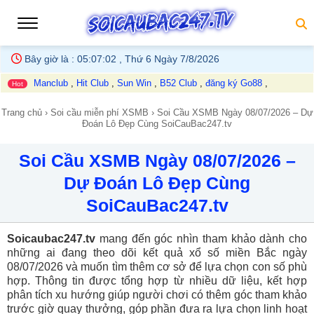
Bây giờ là :
05:07:02 , Thứ 6 Ngày 7/8/2026
Manclub
,
Hit Club
,
Sun Win
,
B52 Club
,
đăng ký Go88
,
Hot
Trang chủ
›
Soi cầu miễn phí XSMB
›
Soi Cầu XSMB Ngày 08/07/2026 – Dự
Đoán Lô Đẹp Cùng SoiCauBac247.tv
Soi Cầu XSMB Ngày 08/07/2026 –
Dự Đoán Lô Đẹp Cùng
SoiCauBac247.tv
Soicaubac247.tv
mang đến góc nhìn tham khảo dành cho
những ai đang theo dõi kết quả xổ số miền Bắc ngày
08/07/2026 và muốn tìm thêm cơ sở để lựa chọn con số phù
hợp. Thông tin được tổng hợp từ nhiều dữ liệu, kết hợp
phân tích xu hướng giúp người chơi có thêm góc tham khảo
trước giờ quay thưởng, góp phần đưa ra lựa chọn linh hoạt