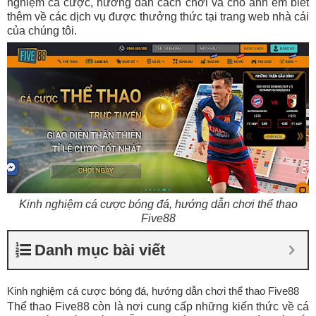
nghiệm cá cược, hướng dẫn cách chơi và cho anh em biết
thêm về các dịch vụ được thưởng thức tại trang web nhà cái
của chúng tôi.
Kinh nghiệm cá cược bóng đá, hướng dẫn chơi thể thao
Five88
Danh mục bài viết
Kinh nghiệm cá cược bóng đá, hướng dẫn chơi thể thao Five88
Thể thao Five88 còn là nơi cung cấp những kiến thức về cá