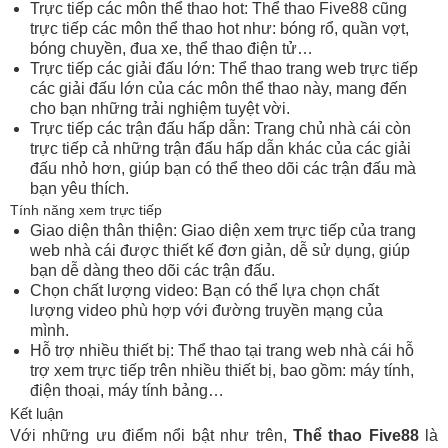
Trực tiếp các môn thể thao hot: Thể thao Five88 cũng
trực tiếp các môn thể thao hot như: bóng rổ, quần vợt,
bóng chuyền, đua xe, thể thao điện tử…
Trực tiếp các giải đấu lớn: Thể thao trang web trực tiếp
các giải đấu lớn của các môn thể thao này, mang đến
cho bạn những trải nghiệm tuyệt vời.
Trực tiếp các trận đấu hấp dẫn: Trang chủ nhà cái còn
trực tiếp cả những trận đấu hấp dẫn khác của các giải
đấu nhỏ hơn, giúp bạn có thể theo dõi các trận đấu mà
bạn yêu thích.
Tính năng xem trực tiếp
Giao diện thân thiện: Giao diện xem trực tiếp của trang
web nhà cái được thiết kế đơn giản, dễ sử dụng, giúp
bạn dễ dàng theo dõi các trận đấu.
Chọn chất lượng video: Bạn có thể lựa chọn chất
lượng video phù hợp với đường truyền mạng của
mình.
Hỗ trợ nhiều thiết bị: Thể thao tại trang web nhà cái hỗ
trợ xem trực tiếp trên nhiều thiết bị, bao gồm: máy tính,
điện thoại, máy tính bảng…
Kết luận
Với những ưu điểm nổi bật như trên,
Thể thao Five88
là