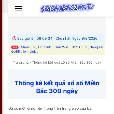
Bây giờ là :
08:09:34 , Chủ nhật Ngày 9/8/2026
Manclub
,
Hit Club
,
Sun Win
,
B52 Club
,
đăng ký
Hot
Go88
,
Iwinclub
,
Trang chủ
›
Thống kê kết quả xổ số Miền Bắc 300 ngày
Thống kê kết quả xổ số Miền
Bắc 300 ngày
Đã có một lỗi nghiêm trọng trên trang web của bạn.