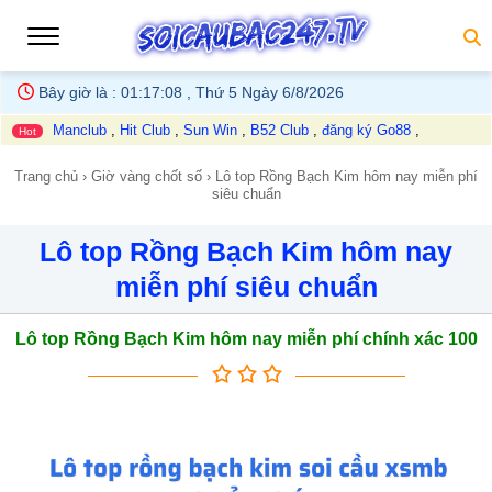
Bây giờ là :
01:17:08 , Thứ 5 Ngày 6/8/2026
Manclub
,
Hit Club
,
Sun Win
,
B52 Club
,
đăng ký Go88
,
Hot
Trang chủ
›
Giờ vàng chốt số
›
Lô top Rồng Bạch Kim hôm nay miễn phí
siêu chuẩn
Lô top Rồng Bạch Kim hôm nay
miễn phí siêu chuẩn
Lô top Rồng Bạch Kim hôm nay miễn phí chính xác 100