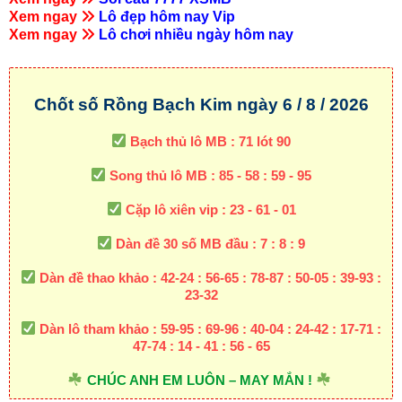
Xem ngay
Lô đẹp hôm nay Vip
Xem ngay
Lô chơi nhiều ngày hôm nay
Chốt số Rồng Bạch Kim ngày 6 / 8 / 2026
Bạch thủ lô MB : 71 lót 90
Song thủ lô MB : 85 - 58 : 59 - 95
Cặp lô xiên vip : 23 - 61 - 01
Dàn đề 30 số MB đầu : 7 : 8 : 9
Dàn đề thao khảo : 42-24 : 56-65 : 78-87 : 50-05 : 39-93 :
23-32
Dàn lô tham khảo : 59-95 : 69-96 : 40-04 : 24-42 : 17-71 :
47-74 : 14 - 41 : 56 - 65
CHÚC ANH EM LUÔN – MAY MẮN !