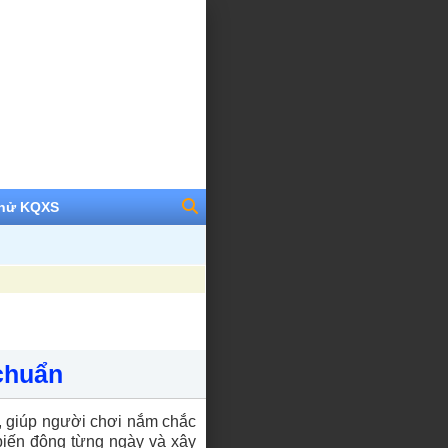
thử KQXS
 chuẩn
, giúp người chơi nắm chắc
 biến động từng ngày và xây