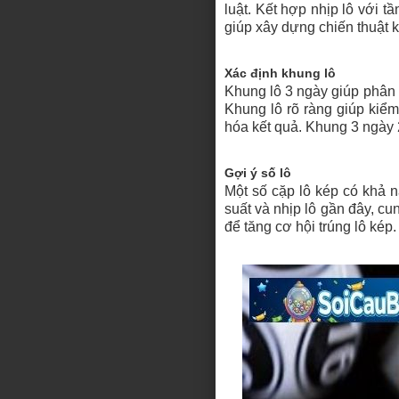
luật. Kết hợp nhịp lô với t
giúp xây dựng chiến thuật 
Xác định khung lô
Khung lô 3 ngày giúp phân 
Khung lô rõ ràng giúp kiểm 
hóa kết quả. Khung 3 ngày 
Gợi ý số lô
Một số cặp lô kép có khả n
suất và nhịp lô gần đây, c
để tăng cơ hội trúng lô kép.