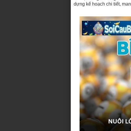
dựng kế hoạch chi tiết, ma