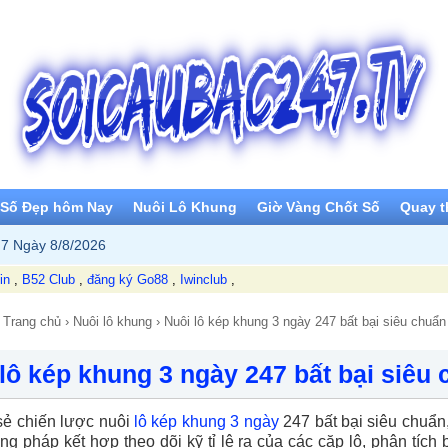
Số Đẹp hôm Nay
Nuôi Lô Khung
Giờ Vàng Chốt Số
Quay 
 7 Ngày 8/8/2026
in
,
B52 Club
,
đăng ký Go88
,
Iwinclub
,
Trang chủ
›
Nuôi lô khung
›
Nuôi lô kép khung 3 ngày 247 bất bại siêu chuẩn
lô kép khung 3 ngày 247 bất bại siêu
sẻ chiến lược nuôi
lô kép khung 3 ngày
247 bất bại siêu chuẩn
g pháp kết hợp theo dõi kỹ tỉ lệ ra của các cặp lô, phân tích