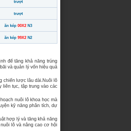
trượt
trượt
ăn kép
00X2
N3
ăn kép
99X2
N2
định để tăng khả năng trúng
bãi và quản lý vốn hiệu quả
 chiến lược lâu dài.Nuôi lô
iên tục, tập trung vào các
ế hoạch nuôi lô khoa học mà
uyện kỹ năng phân tích, dự
huật hợp lý và tăng khả năng
 nuôi lô và nâng cao cơ hội