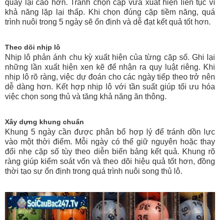
quay lại cao hơn. Tránh chọn cặp vừa xuất hiện liên tục vì
khả năng lặp lại thấp. Khi chọn đúng cặp tiềm năng, quá
trình nuôi trong 5 ngày sẽ ổn định và dễ đạt kết quả tốt hơn.
Theo dõi nhịp lô
Nhịp lô phản ánh chu kỳ xuất hiện của từng cặp số. Ghi lại
những lần xuất hiện xen kẽ để nhận ra quy luật riêng. Khi
nhịp lô rõ ràng, việc dự đoán cho các ngày tiếp theo trở nên
dễ dàng hơn. Kết hợp nhịp lô với tần suất giúp tối ưu hóa
việc chọn song thủ và tăng khả năng ăn thông.
Xây dựng khung chuẩn
Khung 5 ngày cần được phân bổ hợp lý để tránh dồn lực
vào một thời điểm. Mỗi ngày có thể giữ nguyên hoặc thay
đổi nhẹ cặp số tùy theo diễn biến bảng kết quả. Khung rõ
ràng giúp kiểm soát vốn và theo dõi hiệu quả tốt hơn, đồng
thời tạo sự ổn định trong quá trình nuôi song thủ lô.