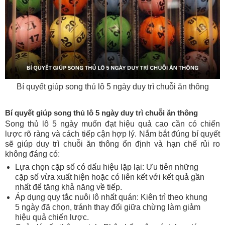
Bí quyết giúp song thủ lô 5 ngày duy trì chuỗi ăn thông
Bí quyết giúp song thủ lô 5 ngày duy trì chuỗi ăn thông
Song thủ lô 5 ngày muốn đạt hiệu quả cao cần có chiến
lược rõ ràng và cách tiếp cận hợp lý. Nắm bắt đúng bí quyết
sẽ giúp duy trì chuỗi ăn thông ổn định và hạn chế rủi ro
không đáng có:
Lựa chọn cặp số có dấu hiệu lặp lại: Ưu tiên những
cặp số vừa xuất hiện hoặc có liên kết với kết quả gần
nhất để tăng khả năng về tiếp.
Áp dụng quy tắc nuôi lô nhất quán: Kiên trì theo khung
5 ngày đã chọn, tránh thay đổi giữa chừng làm giảm
hiệu quả chiến lược.