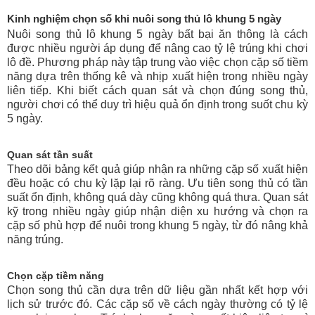
Kinh nghiệm chọn số khi nuôi song thủ lô khung 5 ngày
Nuôi song thủ lô khung 5 ngày bất bại ăn thông là cách
được nhiều người áp dụng để nâng cao tỷ lệ trúng khi chơi
lô đề. Phương pháp này tập trung vào việc chọn cặp số tiềm
năng dựa trên thống kê và nhịp xuất hiện trong nhiều ngày
liên tiếp. Khi biết cách quan sát và chọn đúng song thủ,
người chơi có thể duy trì hiệu quả ổn định trong suốt chu kỳ
5 ngày.
Quan sát tần suất
Theo dõi bảng kết quả giúp nhận ra những cặp số xuất hiện
đều hoặc có chu kỳ lặp lại rõ ràng. Ưu tiên song thủ có tần
suất ổn định, không quá dày cũng không quá thưa. Quan sát
kỹ trong nhiều ngày giúp nhận diện xu hướng và chọn ra
cặp số phù hợp để nuôi trong khung 5 ngày, từ đó nâng khả
năng trúng.
Chọn cặp tiềm năng
Chọn song thủ cần dựa trên dữ liệu gần nhất kết hợp với
lịch sử trước đó. Các cặp số về cách ngày thường có tỷ lệ