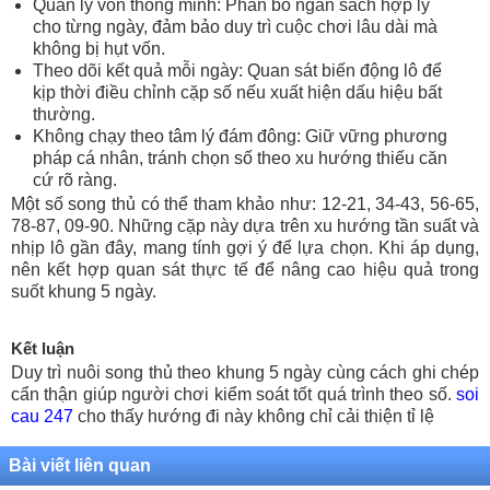
Quản lý vốn thông minh: Phân bổ ngân sách hợp lý
cho từng ngày, đảm bảo duy trì cuộc chơi lâu dài mà
không bị hụt vốn.
Theo dõi kết quả mỗi ngày: Quan sát biến động lô để
kịp thời điều chỉnh cặp số nếu xuất hiện dấu hiệu bất
thường.
Không chạy theo tâm lý đám đông: Giữ vững phương
pháp cá nhân, tránh chọn số theo xu hướng thiếu căn
cứ rõ ràng.
Một số song thủ có thể tham khảo như: 12-21, 34-43, 56-65,
78-87, 09-90. Những cặp này dựa trên xu hướng tần suất và
nhịp lô gần đây, mang tính gợi ý để lựa chọn. Khi áp dụng,
nên kết hợp quan sát thực tế để nâng cao hiệu quả trong
suốt khung 5 ngày.
Kết luận
Duy trì nuôi song thủ theo khung 5 ngày cùng cách ghi chép
cẩn thận giúp người chơi kiểm soát tốt quá trình theo số.
soi
cau 247
cho thấy hướng đi này không chỉ cải thiện tỉ lệ
Bài viết liên quan