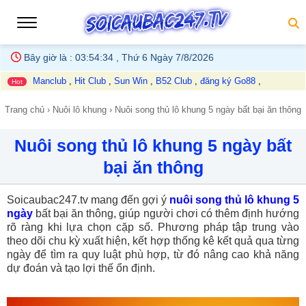
Bây giờ là :
03:54:35 , Thứ 6 Ngày 7/8/2026
Manclub
,
Hit Club
,
Sun Win
,
B52 Club
,
đăng ký Go88
,
Hot
Trang chủ
›
Nuôi lô khung
›
Nuôi song thủ lô khung 5 ngày bất bại ăn thông
Nuôi song thủ lô khung 5 ngày bất
bại ăn thông
Soicaubac247.tv mang đến gợi ý
nuôi song thủ lô khung 5
ngày
bất bại ăn thông, giúp người chơi có thêm định hướng
rõ ràng khi lựa chọn cặp số. Phương pháp tập trung vào
theo dõi chu kỳ xuất hiện, kết hợp thống kê kết quả qua từng
ngày để tìm ra quy luật phù hợp, từ đó nâng cao khả năng
dự đoán và tạo lợi thế ổn định.